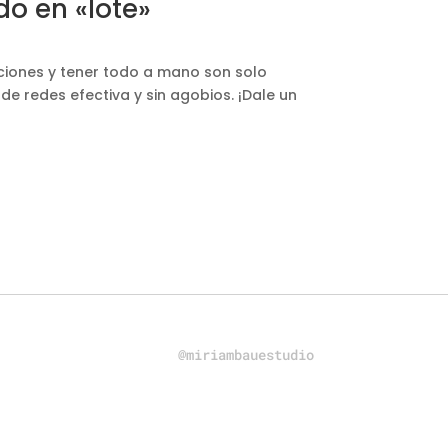
o en «lote»
cciones y tener todo a mano son solo
e redes efectiva y sin agobios. ¡Dale un
@miriambauestudio