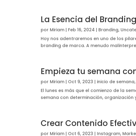
La Esencia del Branding
por
Miriam
|
Feb 16, 2024
|
Branding
,
Uncate
Hoy nos adentraremos en uno de los pilare
branding de marca. A menudo malinterpret
Empieza tu semana con 
por
Miriam
|
Oct 9, 2023
|
inicio de semana
El lunes es más que el comienzo de la se
semana con determinación, organización y
Crear Contenido Efecti
por
Miriam
|
Oct 6, 2023
|
Instagram
,
Market