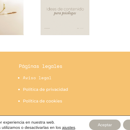
Páginas legales
Aviso legal
Política de privacidad
Política de cookies
or experiencia en nuestra web.
Aceptar
Copyright 2022 Miriam | 2026 Design by Miriam Bau
utilizamos o desactivarlas en los
ajustes
.